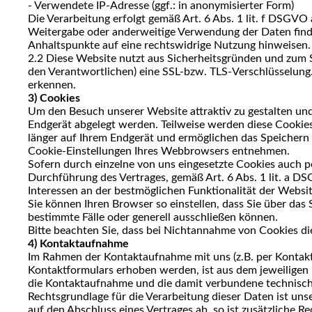
- Verwendete IP-Adresse (ggf.: in anonymisierter Form)
Die Verarbeitung erfolgt gemäß Art. 6 Abs. 1 lit. f DSGVO 
Weitergabe oder anderweitige Verwendung der Daten findet 
Anhaltspunkte auf eine rechtswidrige Nutzung hinweisen.
2.2 Diese Website nutzt aus Sicherheitsgründen und zum 
den Verantwortlichen) eine SSL-bzw. TLS-Verschlüsselung.
erkennen.
3) Cookies
Um den Besuch unserer Website attraktiv zu gestalten und
Endgerät abgelegt werden. Teilweise werden diese Cookies
länger auf Ihrem Endgerät und ermöglichen das Speichern v
Cookie-Einstellungen Ihres Webbrowsers entnehmen.
Sofern durch einzelne von uns eingesetzte Cookies auch p
Durchführung des Vertrages, gemäß Art. 6 Abs. 1 lit. a DS
Interessen an der bestmöglichen Funktionalität der Websi
Sie können Ihren Browser so einstellen, dass Sie über d
bestimmte Fälle oder generell ausschließen können.
Bitte beachten Sie, dass bei Nichtannahme von Cookies di
4) Kontaktaufnahme
Im Rahmen der Kontaktaufnahme mit uns (z.B. per Kontak
Kontaktformulars erhoben werden, ist aus dem jeweiligen
die Kontaktaufnahme und die damit verbundene technisch
Rechtsgrundlage für die Verarbeitung dieser Daten ist unse
auf den Abschluss eines Vertrages ab, so ist zusätzliche 