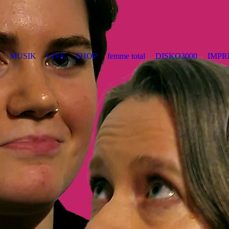
MUSIK
LIVE
SHOP
femme total
DISKO3000
IMPR