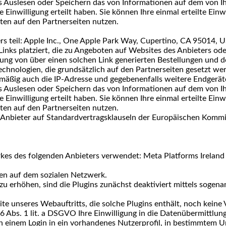
s Auslesen oder Speichern das von Informationen auf dem von I
 Einwilligung erteilt haben. Sie können Ihre einmal erteilte Ein
en auf den Partnerseiten nutzen.
s teil: Apple Inc., One Apple Park Way, Cupertino, CA 95014, 
s platziert, die zu Angeboten auf Websites des Anbieters oder 
rtung von über einen solchen Link generierten Bestellungen un
hnologien, die grundsätzlich auf den Partnerseiten gesetzt wer
elmäßig auch die IP-Adresse und gegebenenfalls weitere Endgerä
s Auslesen oder Speichern das von Informationen auf dem von I
 Einwilligung erteilt haben. Sie können Ihre einmal erteilte Ein
en auf den Partnerseiten nutzen.
r Anbieter auf Standardvertragsklauseln der Europäischen Kommi
kes des folgenden Anbieters verwendet: Meta Platforms Ireland 
ten auf dem sozialen Netzwerk.
erhöhen, sind die Plugins zunächst deaktiviert mittels sogenann
te unseres Webauftritts, die solche Plugins enthält, noch keine
6 Abs. 1 lit. a DSGVO Ihre Einwilligung in die Datenübermittlung 
on einem Login in ein vorhandenes Nutzerprofil, in bestimmtem