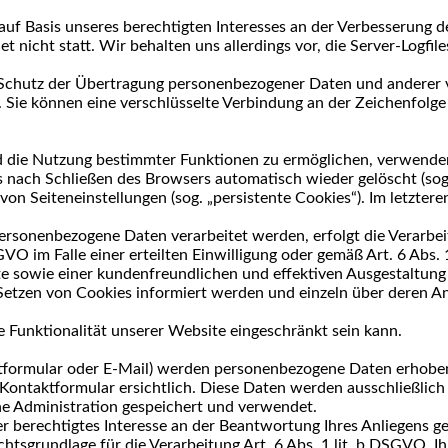
auf Basis unseres berechtigten Interesses an der Verbesserung de
nicht statt. Wir behalten uns allerdings vor, die Server-Logfile
Schutz der Übertragung personenbezogener Daten und anderer ver
 Sie können eine verschlüsselte Verbindung an der Zeichenfolge 
 die Nutzung bestimmter Funktionen zu ermöglichen, verwenden w
 nach Schließen des Browsers automatisch wieder gelöscht (sog. 
on Seiteneinstellungen (sog. „persistente Cookies“). Im letztere
ersonenbezogene Daten verarbeitet werden, erfolgt die Verarbe
GVO im Falle einer erteilten Einwilligung oder gemäß Art. 6 Abs
te sowie einer kundenfreundlichen und effektiven Ausgestaltung
as Setzen von Cookies informiert werden und einzeln über deren
e Funktionalität unserer Website eingeschränkt sein kann.
tformular oder E-Mail) werden personenbezogene Daten erhoben
 Kontaktformular ersichtlich. Diese Daten werden ausschließlic
e Administration gespeichert und verwendet.
r berechtigtes Interesse an der Beantwortung Ihres Anliegens ge
Rechtsgrundlage für die Verarbeitung Art. 6 Abs. 1 lit. b DSGVO.