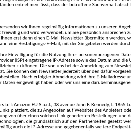
ständen entnehmen lässt, dass der betroffene Sachverhalt abschli
ersenden wir Ihnen regelmäßig Informationen zu unseren Angeb
ist freiwillig und wird verwendet, um Sie persönlich ansprechen
 Ihnen erst dann einen E-Mail Newsletter übermitteln werden, we
ann eine Bestätigungs-E-Mail, mit der Sie gebeten werden durch
s Ihre Einwilligung für die Nutzung Ihrer personenbezogenen Dat
Provider (ISP) eingetragene IP-Adresse sowie das Datum und di
ollziehen zu können. Die von uns bei der Anmeldung zum Newsle
t. Sie können den Newsletter jederzeit über den dafür vorgese
estellen. Nach erfolgter Abmeldung wird Ihre E-Mailadresse unv
rer Daten eingewilligt haben oder wir uns eine darüberhinausgeh
s teil: Amazon EU S.a.r.l., 38 avenue John F. Kennedy, L-1855 
s platziert, die zu Angeboten auf Websites des Anbieters oder 
rtung von über einen solchen Link generierten Bestellungen un
hnologien, die grundsätzlich auf den Partnerseiten gesetzt wer
elmäßig auch die IP-Adresse und gegebenenfalls weitere Endgerä