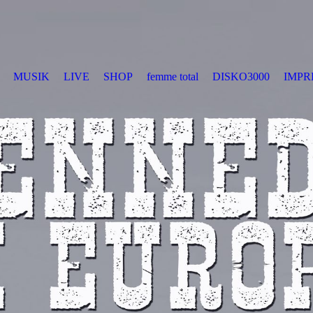
MUSIK
LIVE
SHOP
femme total
DISKO3000
IMPR